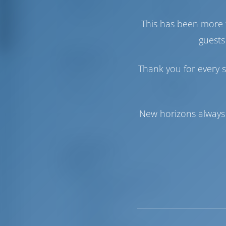
Genovan purje
Furling
Pääpurje
Full Batten
This has been more 
guests
Mukavuus
Thank you for every s
WC
Sähkö
Invertteri
Saatavilla
New horizons always 
Laiteluettelo
Navigointi
Tuulimittari/Anemometri
Tutkaheijastin
Kiikarit
Kompassi