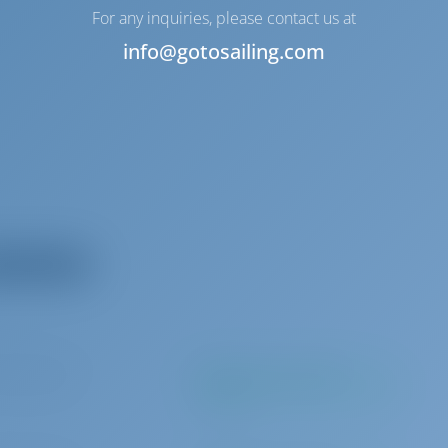
For any inquiries, please contact us at
info@gotosailing.com
 kaikki laitteet
 per varaus
Maksetaan perusmäärän
mukaan