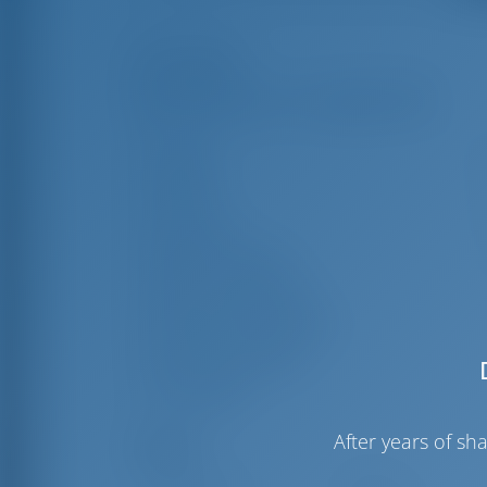
Korostukset
Pituus
12
Palkki
3
Luonnos
2
Rakennusvuosi
Max. Vuodepaikat
Kahden hengen hytti
Vieraiden suihku
Vieras WC
After years of s
Purjeet