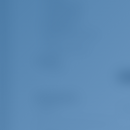
Loki/paikka/nopeus
Jakaja, merikartta
Navigointikartat ja
merenkulkuopas.
Navigointi-/paikannusvalot
VHF
Rinnakkainen viivoitin
Turvallisuus
Sumutorvi
Pelastusrengas
Näytä
Pelastusvyöt (turvavaljaat)
Pelastusliivit
Pakolliset lisäosat
Pelastuslautta
Hätäraketin laatikko
Loppusiivous
€ 200
Hätäsignaalit
Taskulamppu
End cleaning 40 to 42ft (linen/towels at extra cost)
Hätäpelti