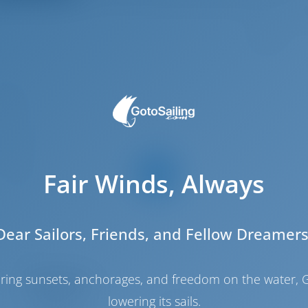
6
.35 m
.96 m
.09 m
2019
Fair Winds, Always
6
3
3
Dear Sailors, Friends, and Fellow Dreamers
2
haring sunsets, anchorages, and freedom on the water, G
Konehuone
lowering its sails.