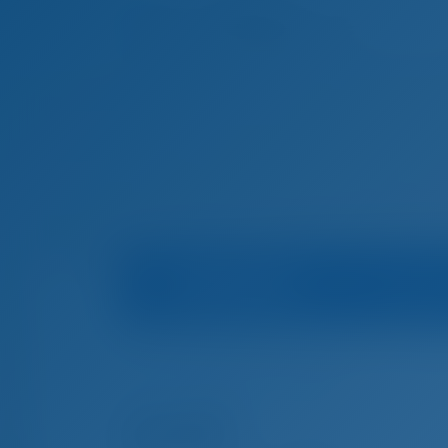
Veneen tiedot
Mari
Etusivu
Veneen vuokraus Kreikka
Korfu
Nomi
Veneen vuokraus Korfu, Kreikka
Amalfi