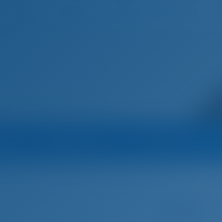
Suomi
Etusivu
Kohteet
Blogi
na
Operaattori
Operaattorin kaikki
cos Yachts
Purjevene
Amalfi - Bavaria Cruiser 41