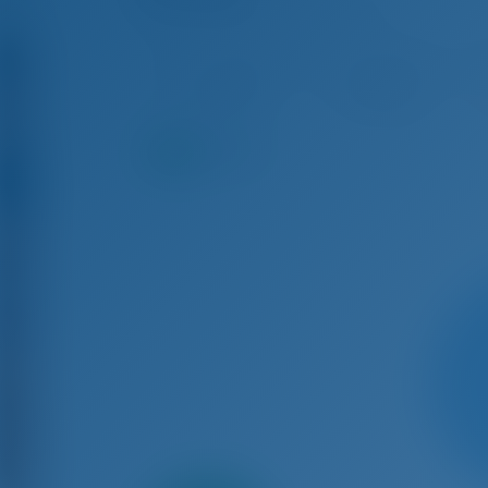
Bavaria Cruiser 41 - Purjevene
Elo 15 - Elo 22, 2026
Elo 22 - Elo 29, 2026
El
€ 2,759
€ 2,662
9.0
pistettä