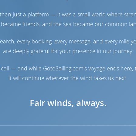
Engine
55 HP
Polttoainesäiliö
210 lt
than just a platform — it was a small world where stra
Vesisäiliö
360 lt
Aurinkopaneeli
1 kW
 became friends, and the sea became our common la
Navigaatio
earch, every booking, every message, and every mile y
Autopilotti
Saatavilla
are deeply grateful for your presence in our journey.
Ohjaus
2 Steering Wheels
Karttaplotteri
Ohjaamo
call — and while GotoSailing.com's voyage ends here, t
Jolli
Sisältyy
Vinssi
Sähkö
it will continue wherever the wind takes us next.
Fair winds, always.