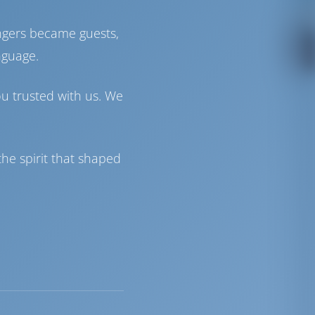
ngers became guests,
nguage.
ou trusted with us. We
he spirit that shaped