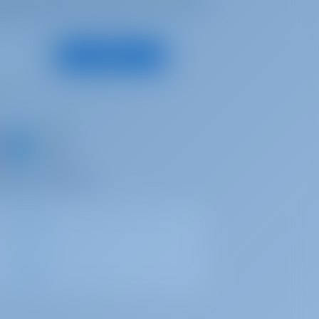
tiota, parhaita tarjouksia ja paljon
Tilaa
aa omat muistosi