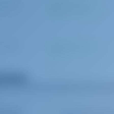
 per varaus
Maksetaan perusmäärän
mukaan
 per varaus
Maksetaan perusmäärän
mukaan
 päivittäin
Maksetaan perusmäärän
mukaan
ikki lisävarusteet
 päivittäin
Maksetaan perusmäärän
mukaan
inantajat