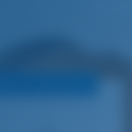
Toivomuslista
Kirjaudu sisään
 veneet
Varauskäytäntö
€
3,600