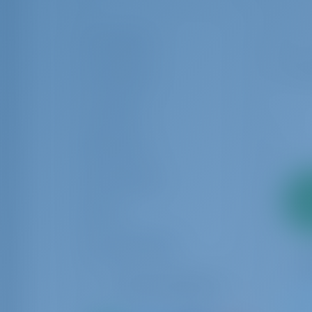
Gästetoilette
Crew-Kabine
Crew-Koje
Bewertung
Ausrüstungen
2
Marke
Anz
Charter-Betreiber
Filter zurücksetzen