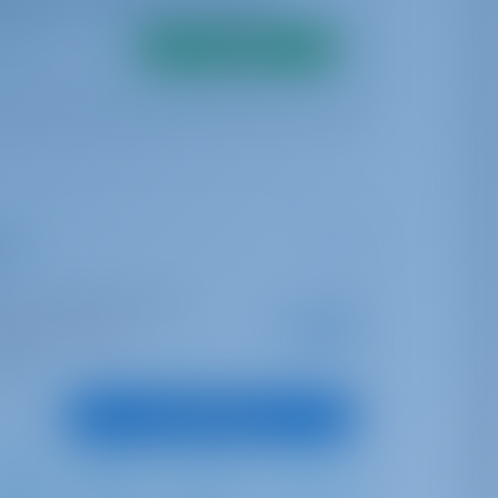
Suche
DY
rin | La Marina du Marin
Startpreis
€ 3,885
0 Wochen gebucht
pro Woche
unkte
Boot anzeigen