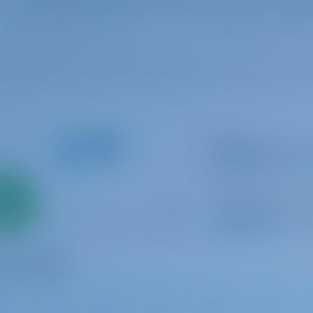
Segelyacht
CARIBBEAN DAN
RM 11.80
Martinique | Le Ma
Nur
0%
In dieser Saison 2
ahlung
8.9 P