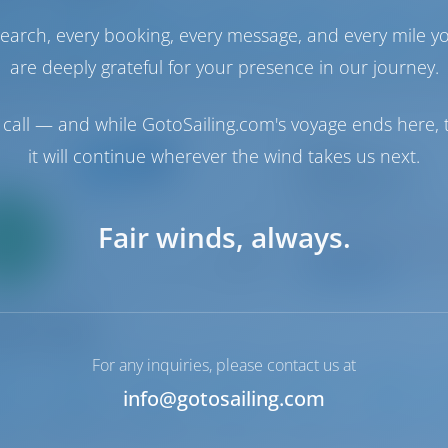
earch, every booking, every message, and every mile y
0
2009
13 m
4
2
2
are deeply grateful for your presence in our journey.
call — and while GotoSailing.com's voyage ends here, t
Segelyacht
it will continue wherever the wind takes us next.
Moorings 46.3
Oceanis 46.1
St. Martin | Marigo
Nur
Fair winds, always.
0%
In dieser Saison 4
ahlung
9.0 P
For any inquiries, please contact us at
info@gotosailing.com
2024
14.6 m
3
3
3