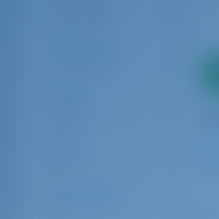
St. George's
3
St. Vincent
1
Art des Charters
Bareboat
27
2
Anz
Länge
6.00
24.00
Alter
0
10
8
Anzahl der Gäste
1
32