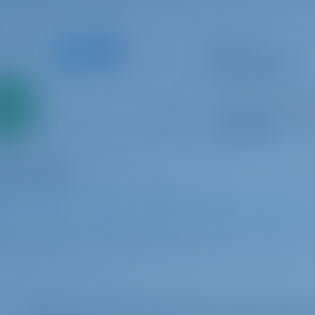
Segelyacht
Moorings 46.3
Oceanis 46.1
St. Lucia | Castrie
Nur
0%
In dieser Saison 4
ahlung
8.9 P
2023
14.6 m
3
3
3
Wählen Sie Ihre Termine aus, um die Verfügb