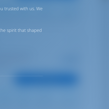
ou trusted with us. We
Furling
Furling
360 lt
200 lt
he spirit that shaped
t | Marina Fort Louis
Startpreis
€ 2,393
7 Wochen gebucht
pro Woche
unkte
Boot anzeigen
Full Batten
Furling
370 lt
200 lt