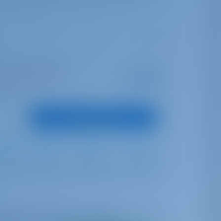
s | Rodney Bay Marina
Startpreis
€ 2,168
6 Wochen gebucht
pro Woche
unkte
Boot anzeigen
Full Batten
Furling
370 lt
200 lt
arkeit in Echtzeit zu sehen