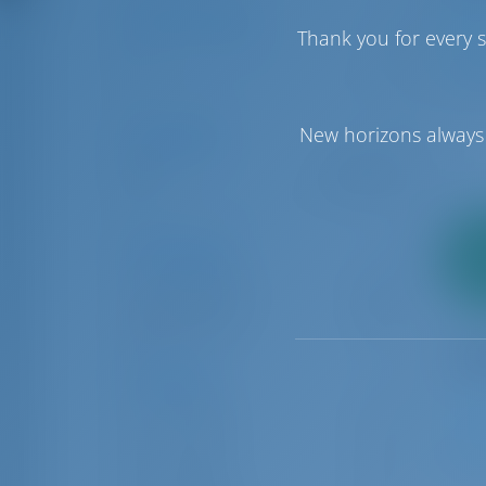
Kabinenanzahl
Thank you for every s
1
6
1
New horizons always 
Preisklasse
€0
€50000
Schiffstypen
2
Anz
Katamaran
139
Segelyacht
27
Standorte
Castries
7
Le Marin
8
7
Marigot
9