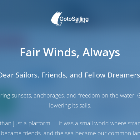
ertung
Preis
Kabine
Koje
Fair Winds, Always
Dear Sailors, Friends, and Fellow Dreamers
Segelyacht
Silly Shark (GND
Oceanis 43
haring sunsets, anchorages, and freedom on the water, G
Grenada | St. Geor
Nur
0%
In dieser Saison 1
lowering its sails.
ahlung
9.1 P
than just a platform — it was a small world where stra
 became friends, and the sea became our common la