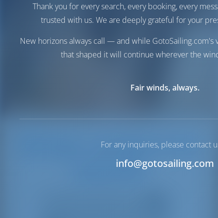
Thank you for every search, every booking, every mess
trusted with us. We are deeply grateful for your pre
New horizons always call — and while GotoSailing.com's v
that shaped it will continue wherever the wind
Fair winds, always.
Hups, venettä ei ole
For any inquiries, please contact u
info@gotosailing.com
saatavilla