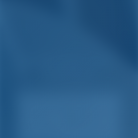
Yksinkertaista. Fiksu.
Venelomat.