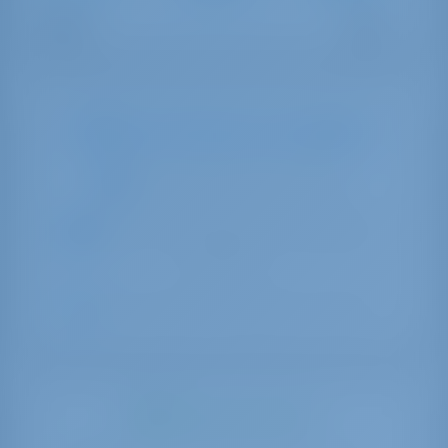
Why is this boat not available?
Vene saattaa olla huollossa
Tämä vene voidaan varata kaikkina
päivinä
Sivun osoite on saattanut muuttua
What can you do?