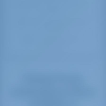
Voimme auttaa sinua 24/7 chat-
ikkunassa
Voit hakea uudelleen yllä olevasta
hakupalkista
Voit tarkastella luomiamme
vaihtoehtoja
Parhaat hinnat
venevuokraus Palma
de Mallorca