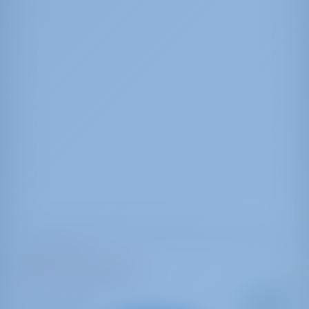
Lagoon 52 F
El Presidente 721/2025
Espanja | Palma de Mallorca
Alkaen
: 2018
Vuosi
€ 3,702
: 15.84 m
Pituus