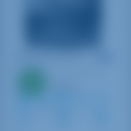
Alboran Mónica (Mallorca)
Oceanis 51.1
Espanja | Palma de Mallorca | La Lonja Marina
Vain
20%
Charter
8.6 pistettä
käsiraha
maksu
12
2023
15.94 m
5
3
3
440 lt
200 lt