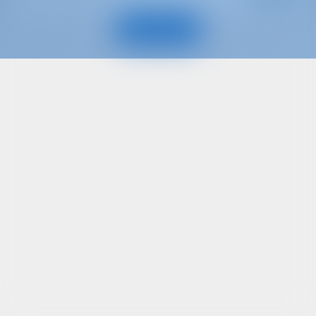
viikottain
: 14
Vieraat
Näytä vene