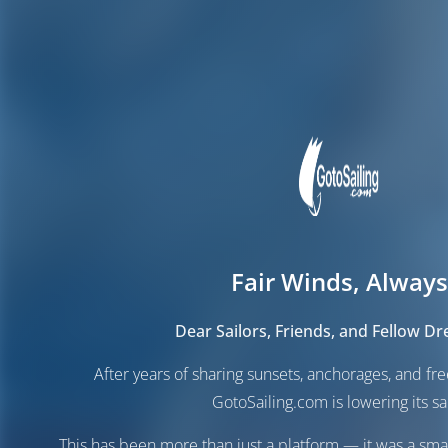
Fair Winds, Always
Dear Sailors, Friends, and Fellow D
After years of sharing sunsets, anchorages, and f
GotoSailing.com is lowering its sai
This has been more than just a platform — it was a sma