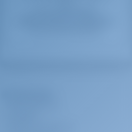
planen
Wenn Sie Unterstützung benötigen,
kontaktieren Sie bitte
eggyachting@eggyachting.com
oder klicken Sie einfach auf das Live-Chat-Widget in der
unteren rechten Ecke dieses Bildschirms.
Das Unternehmen
ÜBER GOTOSAILING.COM
KUNDENDIENST
HÄUFIG GESTELLTE FRAGEN (FAQ)