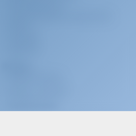
GESCHÄFTSBEDINGUNGEN
DATENSCHUTZERKLÄRUNG & COOKIE-RICHTLINIEN
IMPRESSUM
PRESSESERVICE
BEWERTUNGEN
Charterer
WARUM BEI UNS BUCHEN?
EINLOGGEN
/
REGISTRIEREN
CHARTERVERSICHERUNG
Charter-Betreiber
WARUM MIT UNS ZUSAMMENARBEITEN?