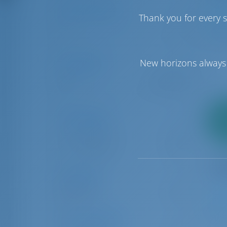
Kabinenanzahl
Thank you for every s
1
6
1
New horizons always 
Preisklasse
€0
€50000
Schiffstypen
2
Anz
Katamaran
11
Segelyacht
29
Standorte
Athen
40
1
Art des Charters