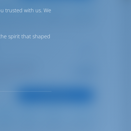
ou trusted with us. We
Full Batten
Self Tacking
500 lt
600 lt
he spirit that shaped
en | Alimos Marina
Startpreis
€ 3,009
7 Wochen gebucht
pro Woche
unkte
Boot anzeigen
Furling
Furling
640 lt
240 lt