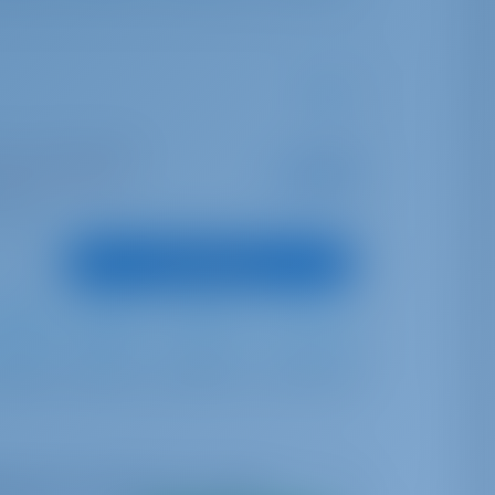
en | Alimos Marina
Startpreis
€ 2,637
2 Wochen gebucht
pro Woche
unkte
Boot anzeigen
Full Batten
Self Tacking
700 lt
400 lt
arkeit in Echtzeit zu sehen