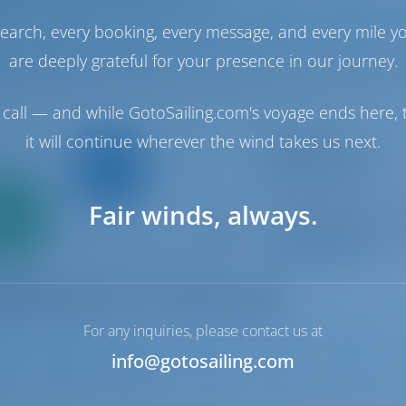
earch, every booking, every message, and every mile y
1
2020
12.8 m
4
4
4
are deeply grateful for your presence in our journey.
call — and while GotoSailing.com's voyage ends here, t
Segelyacht
it will continue wherever the wind takes us next.
PANAYIOTIS K
Jeanneau 54
Griechenland | Ath
Nur
Fair winds, always.
0%
In dieser Saison 3
ahlung
9.5 P
For any inquiries, please contact us at
info@gotosailing.com
2
2021
16.16 m
5
4
6