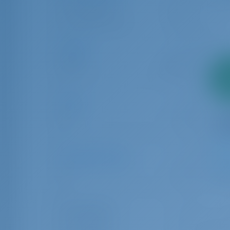
Bareboat
37
Boot mit Crew
3
Länge
6.00
24.00
2
Anz
Alter
0
10
Anzahl der Gäste
1
1
32
Gästetoilette