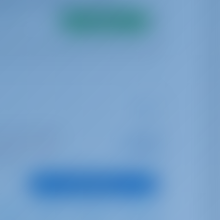
Suche
en | Alimos Marina
Startpreis
€ 2,840
1 Wochen gebucht
pro Woche
unkte
Boot anzeigen