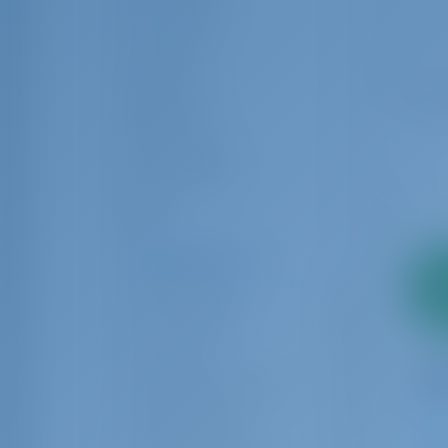
Crew-Kabine
Crew-Koje
Bewertung
Ausrüstungen
Marke
Charter-Betreiber
2
ABB Charter
12
Anz
AF Yachting
18
ALL-Seas
6
ARCHON Yachting
17
Aegean Sails
2