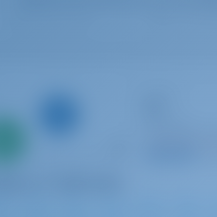
Katamaran
ZEN
Lagoon 42
Griechenland | Ath
Nur
0%
In dieser Saison 4
ahlung
9.5 P