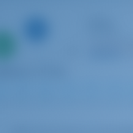
Katamaran
SOLE MIO
Bali Catspace
Griechenland | Ath
Nur
0%
In dieser Saison 4
ahlung
9.5 P
0
2022
12.33 m
4
4
4
Wählen Sie Ihre Termine aus, um die Verfügb