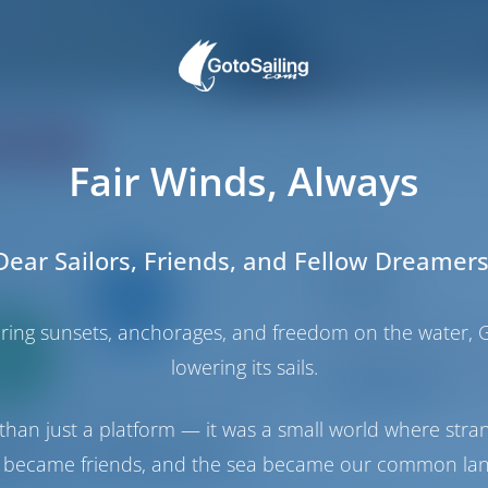
ertung
Preis
Kabine
Koje
Fair Winds, Always
Dear Sailors, Friends, and Fellow Dreamers
Katamaran
STOLOS
Lagoon 42
haring sunsets, anchorages, and freedom on the water, G
Griechenland | Ath
Nur
0%
In dieser Saison 3
lowering its sails.
ahlung
9.5 P
than just a platform — it was a small world where stra
 became friends, and the sea became our common la