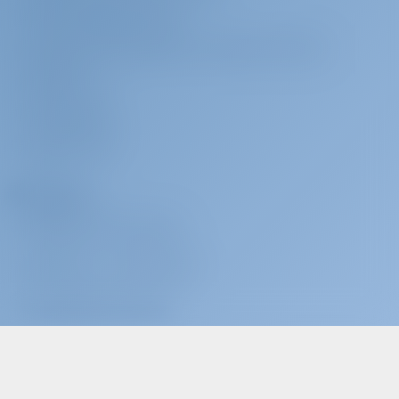
GESCHÄFTSBEDINGUNGEN
DATENSCHUTZERKLÄRUNG & COOKIE-RICHTLINIEN
IMPRESSUM
PRESSESERVICE
BEWERTUNGEN
Charterer
WARUM BEI UNS BUCHEN?
EINLOGGEN
/
REGISTRIEREN
CHARTERVERSICHERUNG
Charter-Betreiber
WARUM MIT UNS ZUSAMMENARBEITEN?