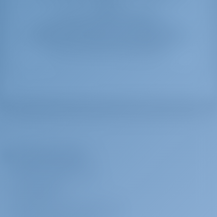
planen
Wenn Sie Unterstützung benötigen,
kontaktieren Sie bitte
eggyachting@eggyachting.com
oder klicken Sie einfach auf das Live-Chat-Widget in der
unteren rechten Ecke dieses Bildschirms.
Das Unternehmen
ÜBER GOTOSAILING.COM
KUNDENDIENST
HÄUFIG GESTELLTE FRAGEN (FAQ)